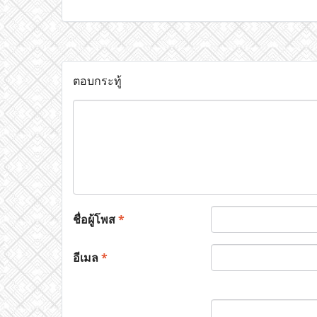
ตอบกระทู้
ชื่อผู้โพส
*
อีเมล
*