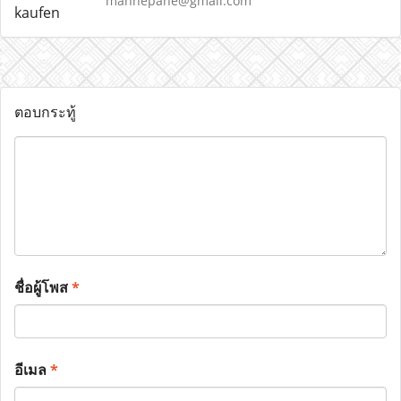
mannepane@gmail.com
ตอบกระทู้
ชื่อผู้โพส
*
อีเมล
*