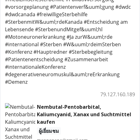
#vorsorgeplanung #Patientenverf&uuml;gung #dwdc
#dwdcanada #freiwilligeSterbehilfe
#SterbenmitW&uuml;rdeKanada #Entscheidung am
Lebensende #SterbenundMitgef&uuml;hl
#Motoneuronerkrankung #Ja zurW&uuml;rde
#international #Sterben #W&uuml;rdeimSterben
#Konferenz #Hauptredner #Sterbebegleitung
#Patientenentscheidung #Zusammenarbeit
#internationaleKonferenz
#degenerativeneuromuskul&auml;reErkrankung
#Demenz
79.127.160.189
Nembutal-Pentobarbital,
Kaliumcyanid, Xanax und Suchtmittel
kaufen
ผู้เยี่ยมชม