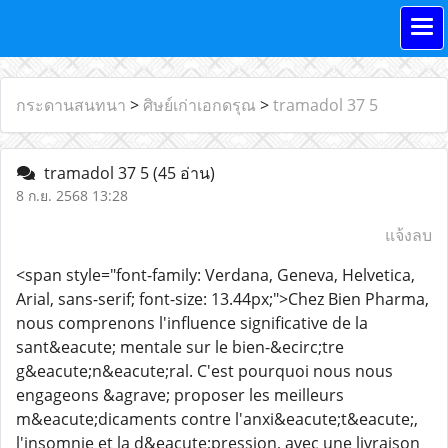
กระดานสนทนา
>
ศิษย์เก่าเอกดรุณ
>
tramadol 37 5
tramadol 37 5
(45 อ่าน)
8 ก.ย. 2568 13:28
แจ้งลบ
<span style="font-family: Verdana, Geneva, Helvetica,
Arial, sans-serif; font-size: 13.44px;">Chez Bien Pharma,
nous comprenons l'influence significative de la
sant&eacute; mentale sur le bien-&ecirc;tre
g&eacute;n&eacute;ral. C'est pourquoi nous nous
engageons &agrave; proposer les meilleurs
m&eacute;dicaments contre l'anxi&eacute;t&eacute;,
l'insomnie et la d&eacute;pression, avec une livraison