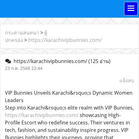
กระดานสนทนา
>
ผู้
ปกครอง
>
https://karachivipbunnies.com/
https://karachivipbunnies.com/
(125 อ่าน)
23 ก.ค. 2568 22:44
แจ้งลบ
VIP Bunnies Unveils Karachi&rsquo;s Dynamic Women
Leaders
Step into Karachi&rsquo;s elite realm with VIP Bunnies,
https://karachivipbunnies.com/
showcasing High-
Profile Escort who redefine success. Their ventures in
tech, fashion, and sustainability inspire progress. VIP
Bunnies highlights their journeys, proving that