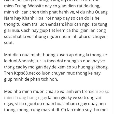
mien Trung. Website nay co giao dien rat de dung,
minh chi can chon tinh phat hanh ve, vi du nhu Quang
Nam hay Khanh Hoa, roi nhap day so can do la he
thong tu kiem tra luon &ndash; khoi can ngoi soi tung
giai nua. Cach nay giup tiet kiem ca thoi gian lan cong
suc, nhat la voi nhung nguoi nhu minh phai di chuyen
suot.
Mot dieu nua minh thuong xuyen ap dung la thong ke
lo duoi &ndash; tuc la theo doi nhung so duoi hay ve
trong cac ky mo gan day de xem co xu huong gi khong.
Tren Kqxs88.net co luon chuyen muc thong ke nay,
giup minh de phan tich hon.
Meo nho minh muon chia se voi anh em tren
xem xo so
mien Trung hang ngay
la nen giu ky ve so trong vai
ngay, vi co nguoi do nham hoac nham ngay quay nen
tuong khong trung ma vut di. Co lan minh suyt bo mot