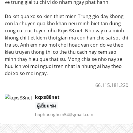
ve trung giai tu chi vi do nham ngay phat hanh.
Do ket qua xo so kien thiet mien Trung gio day khong
con la chuyen qua kho khan neu minh biet tan dung
cong cu truc tuyen nhu Kqxs88.net. Nho vay ma minh
khong chi tiet kiem thoi gian ma con han che sai sot khi
tra so. Anh em nao moi choi hoac van con do ve theo
kieu truyen thong thi co the thu cach nay xem sao,
minh thay hieu qua that su. Mong chia se nho nay se
huu ich voi moi nguoi tren nhat la nhung ai hay theo
doi xo so moi ngay.
66.115.181.220
kqxs88net
ผู้เยี่ยมชม
haphuonghcm54@gmail.com