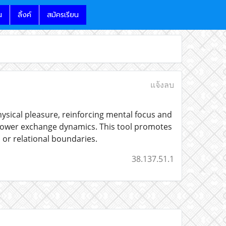
น
ลิ้งค์
สมัครเรียน
แจ้งลบ
hysical pleasure, reinforcing mental focus and
n power exchange dynamics. This tool promotes
or relational boundaries.
38.137.51.1