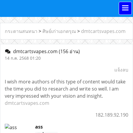
กระดานสนทนา
>
ศิษย์เก่าเอกดรุณ
>
dmtcartsvapes.com
dmtcartsvapes.com
(156 อ่าน)
14 ก.ค. 2568 01:20
แจ้งลบ
I wish more authors of this type of content would take
the time you did to research and write so well. I am
very impressed with your vision and insight.
dmtcartsvapes.com
182.189.92.190
ass