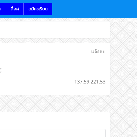
น
ลิ้งค์
สมัครเรียน
แจ้งลบ
g
137.59.221.53