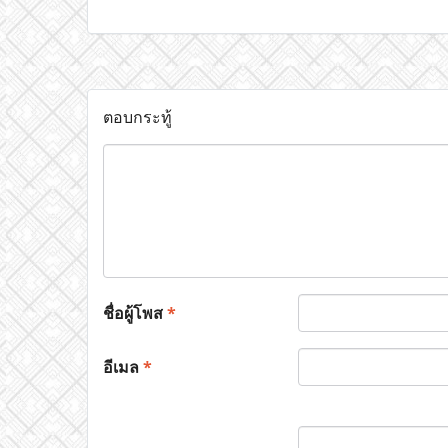
ตอบกระทู้
ชื่อผู้โพส
*
อีเมล
*