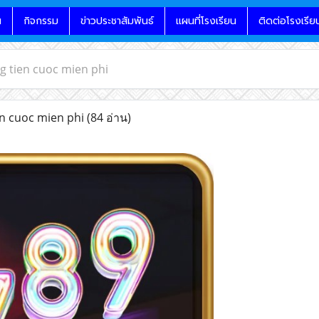
น
กิจกรรม
ข่าวประชาสัมพันธ์
แผนที่โรงเรียน
ติดต่อโรงเรีย
g tien cuoc mien phi
n cuoc mien phi
(84 อ่าน)