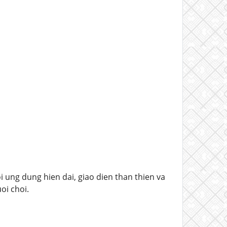
i ung dung hien dai, giao dien than thien va
oi choi.