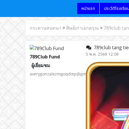
หน้าแรก
ประวัติโรงเรีย
กระดานสนทนา
>
ศิษย์เก่าเอกดรุณ
>
789club tan
789club tang tie
5 พ.ค. 2568 12:08
789Club Fund
ผู้เยี่ยมชม
averygonzalezmgoqdiep@gmail.com