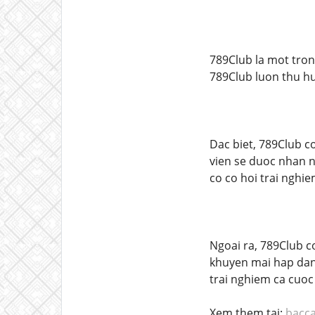
789Club la mot tron
789Club luon thu h
Dac biet, 789Club c
vien se duoc nhan n
co co hoi trai nghi
Ngoai ra, 789Club c
khuyen mai hap dan 
trai nghiem ca cuoc 
Xem them tai:
bacca