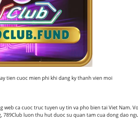
ay tien cuoc mien phi khi dang ky thanh vien moi
g web ca cuoc truc tuyen uy tin va pho bien tai Viet Nam. Vo
g, 789Club luon thu hut duoc su quan tam cua dong dao ngu