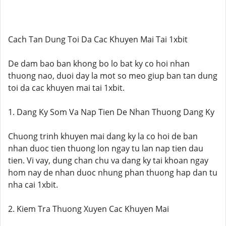
Cach Tan Dung Toi Da Cac Khuyen Mai Tai 1xbit
De dam bao ban khong bo lo bat ky co hoi nhan
thuong nao, duoi day la mot so meo giup ban tan dung
toi da cac khuyen mai tai 1xbit.
1. Dang Ky Som Va Nap Tien De Nhan Thuong Dang Ky
Chuong trinh khuyen mai dang ky la co hoi de ban
nhan duoc tien thuong lon ngay tu lan nap tien dau
tien. Vi vay, dung chan chu va dang ky tai khoan ngay
hom nay de nhan duoc nhung phan thuong hap dan tu
nha cai 1xbit.
2. Kiem Tra Thuong Xuyen Cac Khuyen Mai