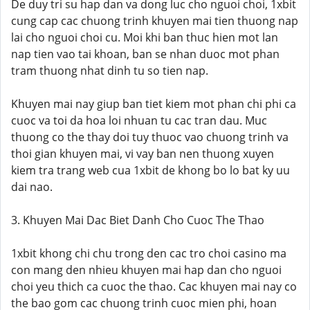
De duy tri su hap dan va dong luc cho nguoi choi, 1xbit
cung cap cac chuong trinh khuyen mai tien thuong nap
lai cho nguoi choi cu. Moi khi ban thuc hien mot lan
nap tien vao tai khoan, ban se nhan duoc mot phan
tram thuong nhat dinh tu so tien nap.
Khuyen mai nay giup ban tiet kiem mot phan chi phi ca
cuoc va toi da hoa loi nhuan tu cac tran dau. Muc
thuong co the thay doi tuy thuoc vao chuong trinh va
thoi gian khuyen mai, vi vay ban nen thuong xuyen
kiem tra trang web cua 1xbit de khong bo lo bat ky uu
dai nao.
3. Khuyen Mai Dac Biet Danh Cho Cuoc The Thao
1xbit khong chi chu trong den cac tro choi casino ma
con mang den nhieu khuyen mai hap dan cho nguoi
choi yeu thich ca cuoc the thao. Cac khuyen mai nay co
the bao gom cac chuong trinh cuoc mien phi, hoan