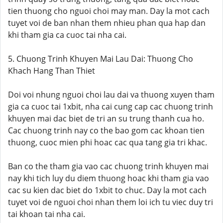
tien thuong cho nguoi choi may man. Day la mot cach
tuyet voi de ban nhan them nhieu phan qua hap dan
khi tham gia ca cuoc tai nha cai.
5. Chuong Trinh Khuyen Mai Lau Dai: Thuong Cho
Khach Hang Than Thiet
Doi voi nhung nguoi choi lau dai va thuong xuyen tham
gia ca cuoc tai 1xbit, nha cai cung cap cac chuong trinh
khuyen mai dac biet de tri an su trung thanh cua ho.
Cac chuong trinh nay co the bao gom cac khoan tien
thuong, cuoc mien phi hoac cac qua tang gia tri khac.
Ban co the tham gia vao cac chuong trinh khuyen mai
nay khi tich luy du diem thuong hoac khi tham gia vao
cac su kien dac biet do 1xbit to chuc. Day la mot cach
tuyet voi de nguoi choi nhan them loi ich tu viec duy tri
tai khoan tai nha cai.