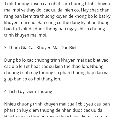
1xbit thuong xuyen cap nhat cac chuong trinh khuyen
mai moi va thay doi cac uu dai hien co. Hay chac chan
rang ban kiem tra thuong xuyen de khong bo lo bat ky
khuyen mai nao. Ban cung co the dang ky nhan thong
bao tu 1xbit de duoc thong bao ngay khi co chuong
trinh khuyen mai moi.
3. Tham Gia Cac Khuyen Mai Dac Biet
Dung bo lo cac chuong trinh khuyen mai dac biet vao
cac dip le Tet hoac cac su kien the thao lon. Nhung
chuong trinh nay thuong co phan thuong hap dan va
giup ban co co hoi thang lon.
4. Tich Luy Diem Thuong
Nhieu chuong trinh khuyen mai cua 1xbit yeu cau ban
phai tich luy diem thuong de nhan duoc cac uu dai.
Hay tham gia thuong xuyen de tich luy diem va nhan