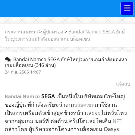
กระดานสนทนา
>
ผู้ปกครอง
>
Bandai Namco SEGA ยักษ์
ใหญ่วงการเกมกำลังมองหาเกมบล็อคเชน
Bandai Namco SEGA ยักษ์ใหญ่วงการเกมกำลังมองหา
เกมบล็อคเชน
(346 อ่าน)
24 ก.ย. 2565 14:07
แจ้งลบ
SEGA
เป็นหนึ่งในบริษัทเกมยักษ์ใหญ่
Bandai Namco
ของญี่ปุ่น ที่กำลังเตรียมนำเกม
มาใช้งาน
บล็อคเชน
เป็นการเตรียมตัวเข้าสู่ยุคข้างหน้า และจะไม่หวั่นไหว
จากกลุ่มเกมเมอร์ที่ ต่อต้าน คริปโตและโทเค็น
NFT
กล่าวโดย ผู้บริหารจากโครงการบล็อคเชน Oasys