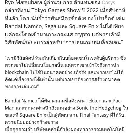
Ryo Matsubara ผู้อำนวยการ ตัวแทนของ
Oasys
กล่าวที่งาน Tokyo Games Show ปี 2022 เมื่อสัปดาห์
ที่แล้ว โดยเน้นย้ำว่าพันธมิตรชื่อดังของโปรเจ็กต์ เช่น
Bandai Namco, Sega และ Square Enix ไม่ได้เพียง
แค่กระโดดเข้ามาเกาะกระแส crypto แต่พวกเค้ามี
วิสัยทัศน์ระยะยาวสำหรับ “การเล่นเกมบนบล็อคเชน”
“เรามีวิสัยทัศน์ร่วมกันเกี่ยวกับบล็อคเชนในระดับผู้บริหาร ซึ่ง
พวกเขาไม่เปลี่ยนนโยบายนั้น แต่พวกเขาเข้าใจถึงการนำ
blockchain ไปใช้ในอนาคตอย่างแท้จริง และพวกเขาไม่ได้
คิดแค่เรื่องรายได้เท่านั้น แต่พวกเขาต้องการสร้างอนาคต
ของการเล่นเกม”
Bandai Namco ได้พัฒนาเกมชื่อดังเช่น Tekken และ Pac-
Man และทุกคนต่างนึกถึงเกมอย่าง Sonic the Hedgehog ใน
ขณะที่ Square Enix เป็นผู้พัฒนาเกม​​ Final Fantasy ที่ได้รับ
ความนิยมอย่างกว้างขวาง
เมื่อถูกถามว่า บริษัทเหล่านี้กำลังมองหาการรวมเทคโนโลยี