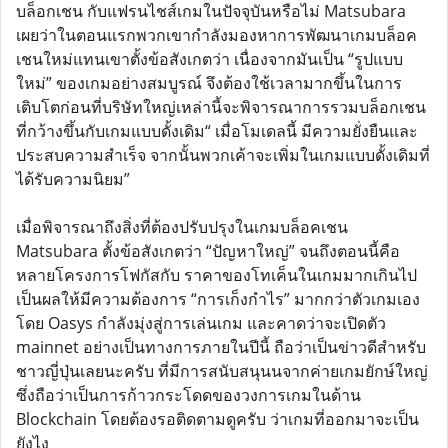
บล็อกเชน กับแฟรนไชส์เกมในปัจจุบันหรือไม่ Matsubara
เผยว่าในตอนแรกพวกเขากำลังมองหาการพัฒนาเกมบล็อค
เชนใหม่แทนเขาตั้งข้อสังเกตว่า เนื่องจากมันเป็น “รูปแบบ
ใหม่” ของเกมอย่างสมบูรณ์ จึงต้องใช้เวลามากขึ้นในการ
เติบโตก่อนที่บริษัทใหญ่เหล่านี้จะพิจารณาการรวมบล็อกเชน
ที่กว้างขึ้นกับเกมแบบดั้งเดิม“ เมื่อโมเดลนี้ มีความยั่งยืนและ
ประสบความสำเร็จ จากนั้นพวกเค้าจะเพิ่มในเกมแบบดั้งเดิมที่
ได้รับความนิยม”
เมื่อพิจารณาถึงสิ่งที่ต้องปรับปรุงในเกมบล็อคเชน
Matsubara ตั้งข้อสังเกตว่า “ปัญหาใหญ่” จนถึงตอนนี้คือ
หลายโครงการโฟกัสกับ ราคาของโทเค็นในเกมมากเกินไป
เป็นผลให้มีความต้องการ “การเก็งกำไร” มากกว่าตัวเกมเอง
โดย Oasys กำลังมุ่งสู่การเล่นเกม และคาดว่าจะเปิดตัว
mainnet อย่างเป็นทางการภายในปีนี้ ถือว่าเป็นข่าวดีสำหรับ
ชาวญี่ปุ่นเลยนะครับ ที่มีการสนับสนุนนจากค่ายเกมยักษ์ใหญ่
ซึ่งถือว่าเป็นการก้าวกระโดดของวงการเกมในด้าน
Blockchain โดยต้องรอติดตามดูครับ ว่าเกมที่ออกมาจะเป็น
ยังไง