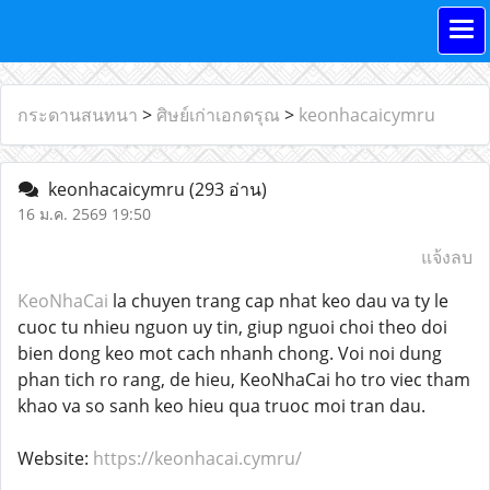
กระดานสนทนา
>
ศิษย์เก่าเอกดรุณ
>
keonhacaicymru
keonhacaicymru
(293 อ่าน)
16 ม.ค. 2569 19:50
แจ้งลบ
KeoNhaCai
la chuyen trang cap nhat keo dau va ty le
cuoc tu nhieu nguon uy tin, giup nguoi choi theo doi
bien dong keo mot cach nhanh chong. Voi noi dung
phan tich ro rang, de hieu, KeoNhaCai ho tro viec tham
khao va so sanh keo hieu qua truoc moi tran dau.
Website:
https://keonhacai.cymru/