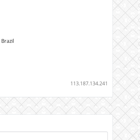
 Brazil
113.187.134.241