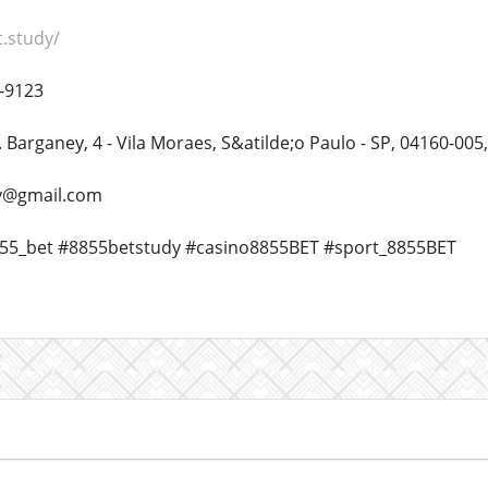
t.study/
1-9123
 Barganey, 4 - Vila Moraes, S&atilde;o Paulo - SP, 04160-005,
dy@gmail.com
855_bet #8855betstudy #casino8855BET #sport_8855BET