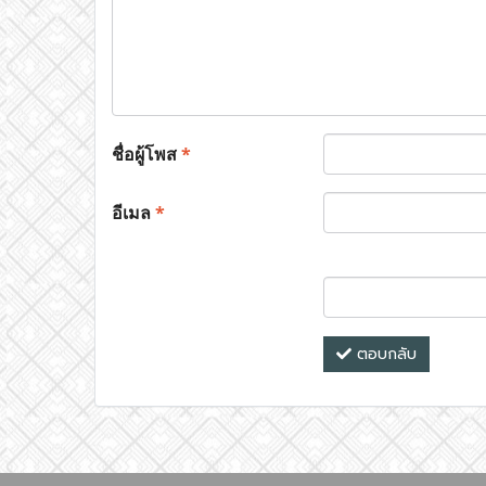
ชื่อผู้โพส
*
อีเมล
*
ตอบกลับ