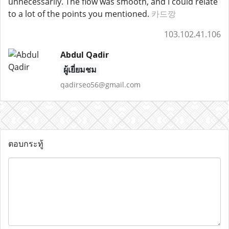
unnecessarily. The flow was smooth, and I could relate
to a lot of the points you mentioned.
카드깡
103.102.41.106
Abdul Qadir
ผู้เยี่ยมชม
qadirseo56@gmail.com
ตอบกระทู้