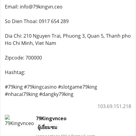
Email: info@79kingvn.ceo
So Dien Thoai: 0917 654 289
Dia Chi: 210 Nguyen Trai, Phuong 3, Quan 5, Thanh pho
Ho Chi Minh, Viet Nam
Zipcode: 700000
Hashtag:
#79king #79kingcasino #slotgame79king
#nhacai79king #dangky79king
103.69.151.218
79Kingvnceo
ผู้เยี่ยมชม