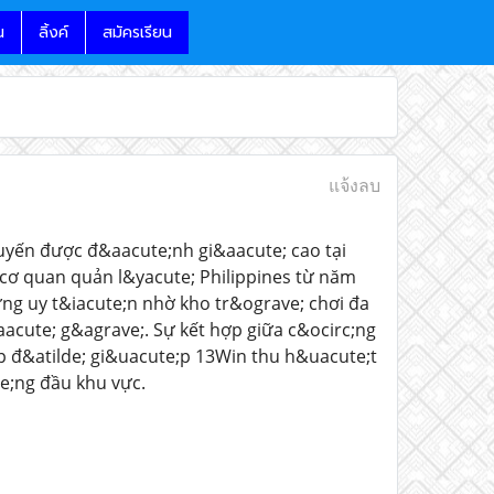
น
ลิ้งค์
สมัครเรียน
แจ้งลบ
uyến được đ&aacute;nh gi&aacute; cao tại
cơ quan quản l&yacute; Philippines từ năm
ng uy t&iacute;n nhờ kho tr&ograve; chơi đa
acute; g&agrave;. Sự kết hợp giữa c&ocirc;ng
p đ&atilde; gi&uacute;p 13Win thu h&uacute;t
e;ng đầu khu vực.