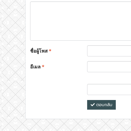
ชื่อผู้โพส
*
อีเมล
*
ตอบกลับ