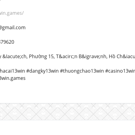
win.games/
@gmail.com
879620
y &Iacute;ch, Phường 15, T&acirc;n B&igrave;nh, Hồ Ch&iac
nhacai13win #dangky13win #thuongchao13win #casino13w
3win.games