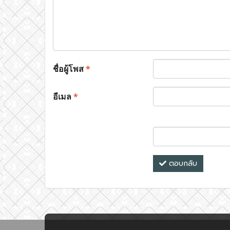
ชื่อผู้โพส
*
อีเมล
*
ตอบกลับ