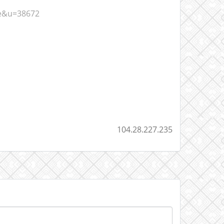
le&u=38672
104.28.227.235