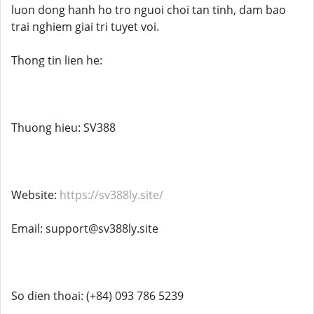
luon dong hanh ho tro nguoi choi tan tinh, dam bao
trai nghiem giai tri tuyet voi.
Thong tin lien he:
Thuong hieu: SV388
Website:
https://sv388ly.site/
Email: support@sv388ly.site
So dien thoai: (+84) 093 786 5239