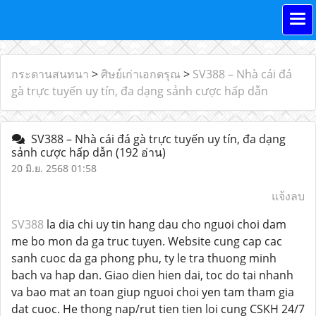
กระดานสนทนา
>
ศิษย์เก่าเอกดรุณ
>
SV388 – Nhà cái đá
gà trực tuyến uy tín, đa dạng sảnh cược hấp dẫn
SV388 – Nhà cái đá gà trực tuyến uy tín, đa dạng
sảnh cược hấp dẫn
(192 อ่าน)
20 มิ.ย. 2568 01:58
แจ้งลบ
SV388
la dia chi uy tin hang dau cho nguoi choi dam
me bo mon da ga truc tuyen. Website cung cap cac
sanh cuoc da ga phong phu, ty le tra thuong minh
bach va hap dan. Giao dien hien dai, toc do tai nhanh
va bao mat an toan giup nguoi choi yen tam tham gia
dat cuoc. He thong nap/rut tien tien loi cung CSKH 24/7