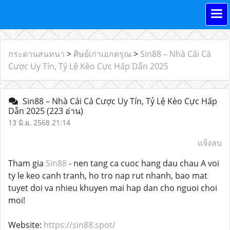
กระดานสนทนา
>
ศิษย์เก่าเอกดรุณ
>
Sin88 – Nhà Cái Cá
Cược Uy Tín, Tỷ Lệ Kèo Cực Hấp Dẫn 2025
Sin88 – Nhà Cái Cá Cược Uy Tín, Tỷ Lệ Kèo Cực Hấp
Dẫn 2025
(223 อ่าน)
13 มิ.ย. 2568 21:14
แจ้งลบ
Tham gia
Sin88
- nen tang ca cuoc hang dau chau A voi
ty le keo canh tranh, ho tro nap rut nhanh, bao mat
tuyet doi va nhieu khuyen mai hap dan cho nguoi choi
moi!
Website:
https://sin88.spot/