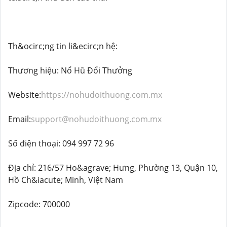
Th&ocirc;ng tin li&ecirc;n hệ:
Thương hiệu: Nổ Hũ Đổi Thưởng
Website:
https://nohudoithuong.com.mx
Email:
support@nohudoithuong.com.mx
Số điện thoại: 094 997 72 96
Địa chỉ: 216/57 Ho&agrave; Hưng, Phường 13, Quận 10,
Hồ Ch&iacute; Minh, Việt Nam
Zipcode: 700000