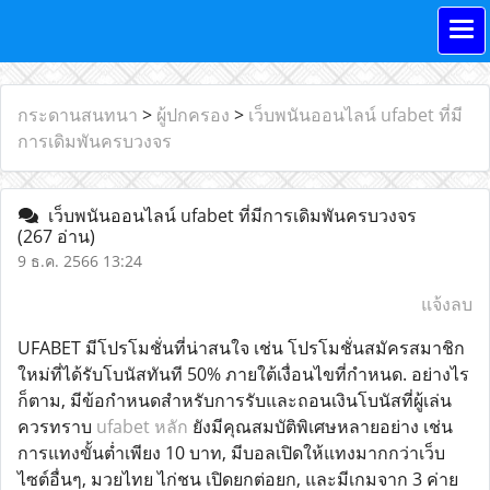
กระดานสนทนา
>
ผู้ปกครอง
>
เว็บพนันออนไลน์ ufabet ที่มี
การเดิมพันครบวงจร
เว็บพนันออนไลน์ ufabet ที่มีการเดิมพันครบวงจร
(267 อ่าน)
9 ธ.ค. 2566 13:24
แจ้งลบ
UFABET มีโปรโมชั่นที่น่าสนใจ เช่น โปรโมชั่นสมัครสมาชิก
ใหม่ที่ได้รับโบนัสทันที 50% ภายใต้เงื่อนไขที่กำหนด. อย่างไร
ก็ตาม, มีข้อกำหนดสำหรับการรับและถอนเงินโบนัสที่ผู้เล่น
ควรทราบ
ufabet หลัก
ยังมีคุณสมบัติพิเศษหลายอย่าง เช่น
การแทงขั้นต่ำเพียง 10 บาท, มีบอลเปิดให้แทงมากกว่าเว็บ
ไซต์อื่นๆ, มวยไทย ไก่ชน เปิดยกต่อยก, และมีเกมจาก 3 ค่าย