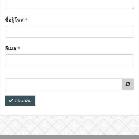
ชื่อผู้โพส
*
อีเมล
*
ตอบกลับ