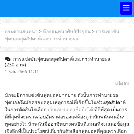
กระดานสนทนา
>
ห้องสนทนาศิษย์ปัจจุบัน
>
การแข่งขัน
ฟุตบอลสุดสัปดาห์และการทำนายผล
การแข่งขันฟุตบอลสุดสัปดาห์และการทำนายผล
(230 อ่าน)
1 ธ.ค. 2566 11:11
แจ้งลบ
มักจะมีการแข่งขันฟุตบอลมากมาย ดังนั้นการทำนายผล
ฟุตบอลจึงมักครอบคลุมเหตุการณ์ที่เกิดขึ้นในช่วงสุดสัปดาห์
ในการตัดสินใจเลือก
เว็บแทงบอล เชื่อถือได้
ที่ดีที่สุด เป็นการ
ดีที่สุดที่จะตรวจสอบอัตราต่อรองแต่ต้องดูว่านักพนันคนอื่นๆ
พูดอย่างไร นักพนันมืออาชีพบางคนยินดีเสมอที่จะเสนอข้อมูล
เชิงลึกที่เป็นประโยชน์เกี่ยวกับตัวเลือกฟุตบอลที่คุณควรเลือก