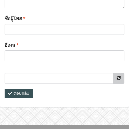
ชื่อผู้โพส
*
อีเมล
*
ตอบกลับ