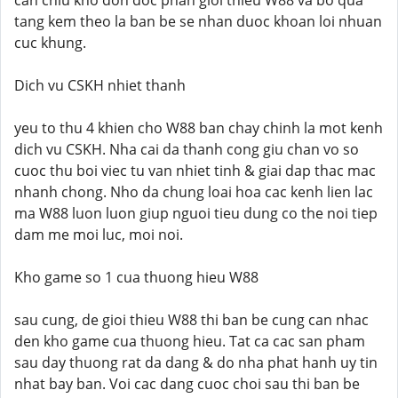
can chiu kho don doc phan gioi thieu W88 va bo qua
tang kem theo la ban be se nhan duoc khoan loi nhuan
cuc khung.
Dich vu CSKH nhiet thanh
yeu to thu 4 khien cho W88 ban chay chinh la mot kenh
dich vu CSKH. Nha cai da thanh cong giu chan vo so
cuoc thu boi viec tu van nhiet tinh & giai dap thac mac
nhanh chong. Nho da chung loai hoa cac kenh lien lac
ma W88 luon luon giup nguoi tieu dung co the noi tiep
dam me moi luc, moi noi.
Kho game so 1 cua thuong hieu W88
sau cung, de gioi thieu W88 thi ban be cung can nhac
den kho game cua thuong hieu. Tat ca cac san pham
sau day thuong rat da dang & do nha phat hanh uy tin
nhat bay ban. Voi cac dang cuoc choi sau thi ban be