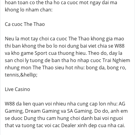
hoan toan co the tha ho ca cuoc mot ngay dai ma
khong lo nham chan:
Ca cuoc The Thao
Neu la mot tay choi ca cuoc The Thao khong gia mao
thi ban khong the bo lo noi dung bai viet chia se W88
va kho game Sport cua thuong hieu. Theo do, day la
san choi ly tuong de ban tha ho nhap cuoc Trai Nghiem
nhung mon The Thao sieu hot nhu: bong da, bong ro,
tennis,&hellip;
Live Casino
W88 da lien quan voi nhieu nha cung cap lon nhu: AG
Gaming, Dream Gaming va SA Gaming. Do do, anh em
se duoc Dung thu cam hung choi danh bai voi nguoi
that va tuong tac voi cac Dealer xinh dep cua nha cai.