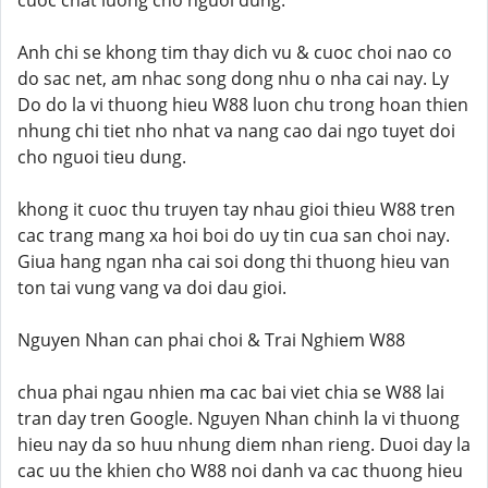
cuoc chat luong cho nguoi dung.
Anh chi se khong tim thay dich vu & cuoc choi nao co
do sac net, am nhac song dong nhu o nha cai nay. Ly
Do do la vi thuong hieu W88 luon chu trong hoan thien
nhung chi tiet nho nhat va nang cao dai ngo tuyet doi
cho nguoi tieu dung.
khong it cuoc thu truyen tay nhau gioi thieu W88 tren
cac trang mang xa hoi boi do uy tin cua san choi nay.
Giua hang ngan nha cai soi dong thi thuong hieu van
ton tai vung vang va doi dau gioi.
Nguyen Nhan can phai choi & Trai Nghiem W88
chua phai ngau nhien ma cac bai viet chia se W88 lai
tran day tren Google. Nguyen Nhan chinh la vi thuong
hieu nay da so huu nhung diem nhan rieng. Duoi day la
cac uu the khien cho W88 noi danh va cac thuong hieu