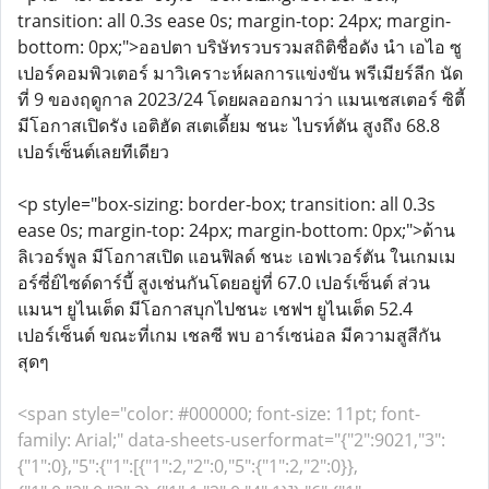
transition: all 0.3s ease 0s; margin-top: 24px; margin-
bottom: 0px;">ออปตา บริษัทรวบรวมสถิติชื่อดัง นำ เอไอ ซู
เปอร์คอมพิวเตอร์ มาวิเคราะห์ผลการแข่งขัน พรีเมียร์ลีก นัด
ที่ 9 ของฤดูกาล 2023/24 โดยผลออกมาว่า แมนเชสเตอร์ ซิตี้
มีโอกาสเปิดรัง เอติฮัด สเตเดี้ยม ชนะ ไบรท์ตัน สูงถึง 68.8
เปอร์เซ็นต์เลยทีเดียว
<p style="box-sizing: border-box; transition: all 0.3s
ease 0s; margin-top: 24px; margin-bottom: 0px;">ด้าน
ลิเวอร์พูล มีโอกาสเปิด แอนฟิลด์ ชนะ เอฟเวอร์ตัน ในเกมเม
อร์ซี่ย์ไซด์ดาร์บี้ สูงเช่นกันโดยอยู่ที่ 67.0 เปอร์เซ็นต์ ส่วน
แมนฯ ยูไนเต็ด มีโอกาสบุกไปชนะ เชฟฯ ยูไนเต็ด 52.4
เปอร์เซ็นต์ ขณะที่เกม เชลซี พบ อาร์เซน่อล มีความสูสีกัน
สุดๆ
<span style="color: #000000; font-size: 11pt; font-
family: Arial;" data-sheets-userformat="{"2":9021,"3":
{"1":0},"5":{"1":[{"1":2,"2":0,"5":{"1":2,"2":0}},