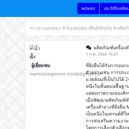
หน้าแรก
ประวัติโรงเรีย
กระดานสนทนา
>
ห้องสนทนาศิษย์ปัจจุบัน
>
ผลิตภ
ผลิตภัณฑ์เครื่อง
1 ก.ค. 2566 16:21
น้ำ
ผู้เยี่ยมชม
ที่ยั่งยืนได้รับการออ
ตัวอย่างเช่น การประเม
martinezargentine.mtn06@gmail.com
แวดล้อมที่เป็นไปได
หนึ่งในขั้นตอนพื้นฐ
แสดงภาพรวมของลักษณ
เมื่อพัฒนาผลิตภัณฑ์
เครื่องสำอางที่ยั่งย
เป็นหนึ่งในเทรนด์ที่
การส่งเสริมความงามต
โดยการเลือกตัวเลือกมั