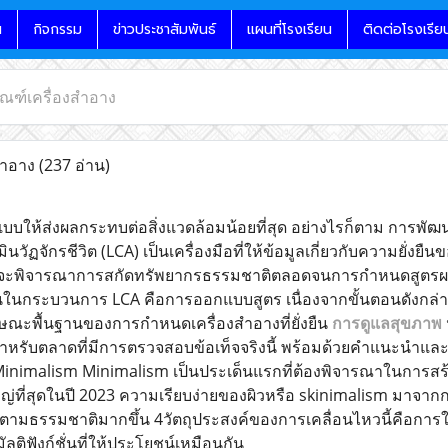
น
กิจกรรม
ข่าวประชาสัมพันธ์
แผนที่โรงเรียน
ติดต่อโรงเรีย
ัณฑ์เครื่องสำอาง
สำอาง
(237 อ่าน)
กแบบให้ส่งผลกระทบต่อสิ่งแวดล้อมน้อยที่สุด อย่างไรก็ตาม การพัฒนา
ินวัฏจักรชีวิต (LCA) เป็นเครื่องมือที่ให้ข้อมูลเกี่ยวกับความยั่ง
้ 2จะพิจารณาการสกัดทรัพยากรธรรมชาติตลอดจนการกำหนดสูตรผลิต
านในกระบวนการ LCA คือการออกแบบสูตร เนื่องจากขั้นตอนดังกล่าว
ะพื้นฐานของการกำหนดเครื่องสำอางที่ยั่งยืน
การดูแลสุขภาพ
สำหรับตลาดที่มีการตรวจสอบข้อเท็จจริงนี้ พร้อมด้วยคำแนะนำและแ
ืน Minimalism Minimalism เป็นประเด็นแรกที่ต้องพิจารณาในการสร้า
ใหญ่ที่สุดในปี 2023 ความเรียบง่ายของผิวหรือ skinimalism มาจาก
ามธรรมชาติมากขึ้น 4วัตถุประสงค์ของการเคลื่อนไหวนี้คือการใ
ลติฟังก์ชั่นที่ให้ประโยชน์เหมือนกัน