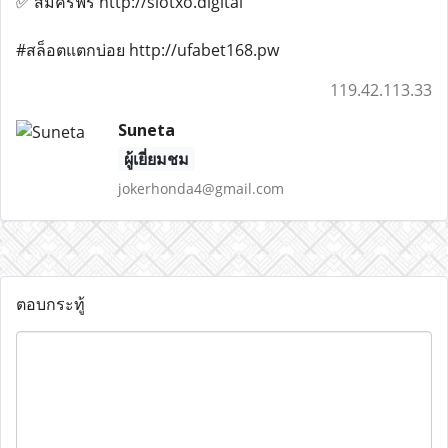
✅ สมัครฟรี http://slotxo.digital
#สล็อตแตกบ่อย http://ufabet168.pw
119.42.113.33
Suneta
ผู้เยี่ยมชม
jokerhonda4@gmail.com
ตอบกระทู้