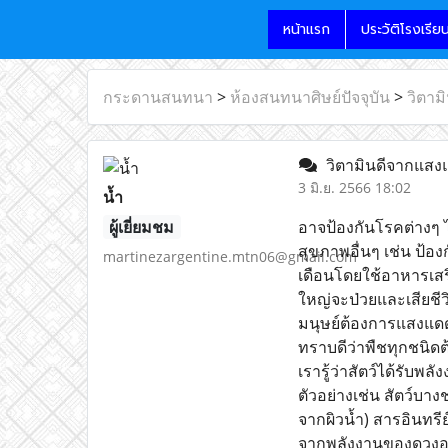
หน้าแรก
ประวัติโรงเรีย
กระดานสนทนา
>
ห้องสนทนาศิษย์ปัจจุบัน
>
วิตาม
วิตามินดีจากแส
3 มิ.ย. 2566 18:02
น้ำ
ผู้เยี่ยมชม
อาจป้องกันโรคต่างๆ ไ
สุขภาพอื่นๆ เช่น ป้อ
martinezargentine.mtn06@gmail.com
เดือนโดยใช้อาหารเสริ
ใหญ่จะป่วยและเสียชี
มนุษย์ต้องการแสงแดดเ
ทราบดีว่าพืชทุกชนิด
เรารู้ว่าสัตว์ได้รับพ
ตัวอย่างเช่น สัตว์บางช
จากผิวน้ำ) สารอินทรีย
จากพลังงานของดวงอาทิ