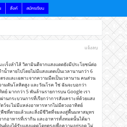
น
ลิ้งค์
สมัครเรียน
แจ้งลบ
มะเร็งลำไส้ วิตามินดีจากแสงแดดยังมีประโยชน์ต่อ
รือดำน้ำหายไปโดยไม่มีแสงแดดเป็นเวลานานกว่า 6
ตได้โดยตรงและเฉพาะจากความมืดเป็นเวลานาน คนส่วน
ความดันโลหิตสูง และวัณโรค ใช่ ฉันจะบอกว่า
าทิตย์ มากกว่า 5 พันล้านรายการบน Google เรา
ผ่านกระบวนการที่เรียกว่าการสังเคราะห์ด้วยแสง
ัตว์จะไม่มีแหล่งอาหารหากไม่มีดวงอาทิตย์
(พืชที่ตายแล้วและสิ่งมีชีวิตที่จมลงสู่พื้นมหาสมุทร
งานจากอาหารที่เรากิน และอาหารทั้งหมดนั้นได้มา
็นต้องได้รับแสงแดดโดยตรงเพื่อความอยู่รอด ไม่