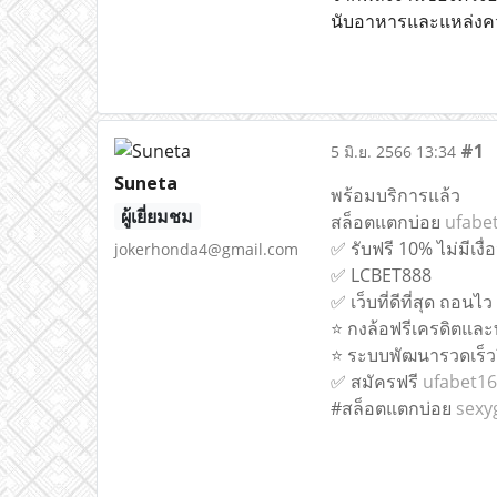
นับอาหารและแหล่งคว
#1
5 มิ.ย. 2566 13:34
Suneta
พร้อมบริการแล้ว
ผู้เยี่ยมชม
สล็อตแตกบ่อย
ufabe
✅ รับฟรี 10% ไม่มีเงื
jokerhonda4@gmail.com
✅ LCBET888
✅ เว็บที่ดีที่สุด ถอนไว
⭐️ กงล้อฟรีเครดิตแล
⭐️ ระบบพัฒนารวดเร็วยิ
✅ สมัครฟรี
ufabet16
#สล็อตแตกบ่อย
sexy