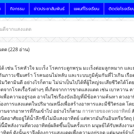
น
กิจกรรม
ข่าวประชาสัมพันธ์
แผนที่โรงเรียน
ติดต่อโรงเรีย
ินดีจากแสงแดด
งแดด
(228 อ่าน)
ด้ เช่น โรคหัวใจ มะเร็ง โรคกระดูกพรุน มะเร็งต่อมลูกหมาก และ
งกันภาวะซึมเศร้า โรคนอนไม่หลับ และระบบภูมิคุ้มกันที่ไวเกิน เ
มวิตามินดี อย่างไรก็ตาม ไม่น่าเป็นไปได้ที่ผู้ใหญ่จะเสียชีวิ
วิตจากโรคเรื้อรังต่างๆ ที่เกิดจากการขาดแสงแดด เช่น เบาหวาน 
พื่อความอยู่รอด อาจไม่ใช่เรื่องบังเอิญที่มีข้อความค้นหา ดวงอ
ต้องการแสงแดดในปริมาณหนึ่งเพื่อสร้างอาหารและมีชีวิตรอด โดย
ลังงานจากอาหารที่กินเข้าไป อย่างไรก็ตาม
การตายของดวงอาทิตย์
ส
นิดอาศัยอยู่ใต้น้ำลึกซึ่งไม่มีแสงอาทิตย์ แต่พวกมันกินอินทรียวัตถุ 
์นี้มีพลังงานที่ดวงอาทิตย์ผลิตขึ้นเป็นครั้งแรก มนุษย์ได้รับพลัง
ตย์ ดังนั้นเราจึงต้องการแสงแดดเพื่อความอยู่รอด แต่มนุษย์จำเป