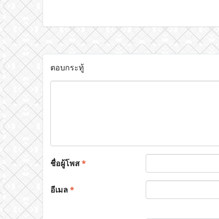
ตอบกระทู้
ชื่อผู้โพส
*
อีเมล
*