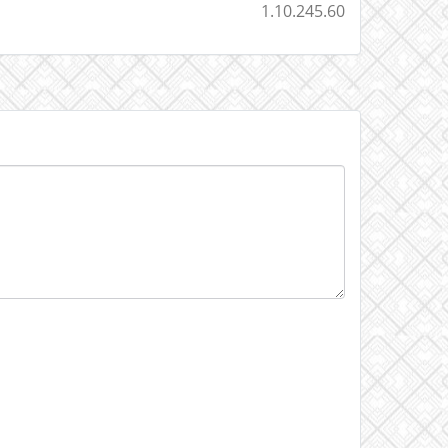
1.10.245.60