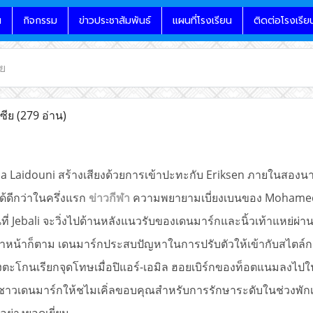
น
กิจกรรม
ข่าวประชาสัมพันธ์
แผนที่โรงเรียน
ติดต่อโรงเรีย
ีย
เซีย
(279 อ่าน)
sa Laidouni สร้างเสียงด้วยการเข้าปะทะกับ Eriksen ภายในสองนาที
ด้ดีกว่าในครึ่งแรก
ข่าวกีฬา
ความพยายามเบี่ยงเบนของ Mohamed
นที่ Jebali จะวิ่งไปด้านหลังแนวรับของเดนมาร์กและนิ้วเท้าแหย่ผ่
้ำหน้าก็ตาม
เดนมาร์กประสบปัญหาในการปรับตัวให้เข้ากับสไตล์การเล
ยงตะโกนเรียกจุดโทษเมื่อปิแอร์-เอมิล ฮอยเบิร์กของท็อตแนมลงไป
ชาวเดนมาร์กให้ชไมเคิ่ลขอบคุณสำหรับการรักษาระดับในช่วงพักเบ