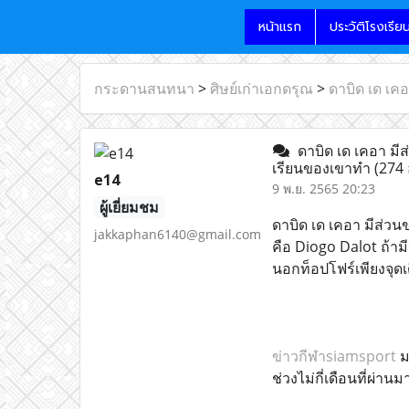
หน้าแรก
ประวัติโรงเรีย
กระดานสนทนา
>
ศิษย์เก่าเอกดรุณ
>
ดาบิด เด เค
ดาบิด เด เคอา มีส
เรียนของเขาทำ
(274 
e14
9 พ.ย. 2565 20:23
ผู้เยี่ยมชม
ดาบิด เด เคอา มีส่ว
jakkaphan6140@gmail.com
คือ Diogo Dalot ถ้าม
นอกท็อปโฟร์เพียงจุดเ
ข่าวกีฬาsiamsport
ม
ช่วงไม่กี่เดือนที่ผ่