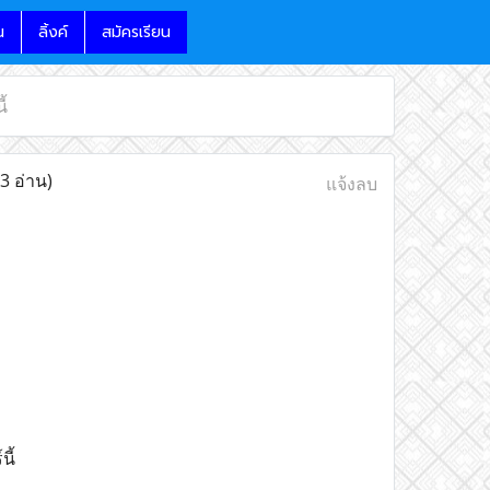
น
ลิ้งค์
สมัครเรียน
ี้
3 อ่าน)
แจ้งลบ
ี้