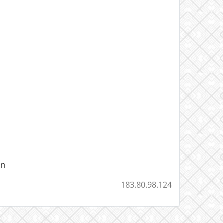
in
183.80.98.124