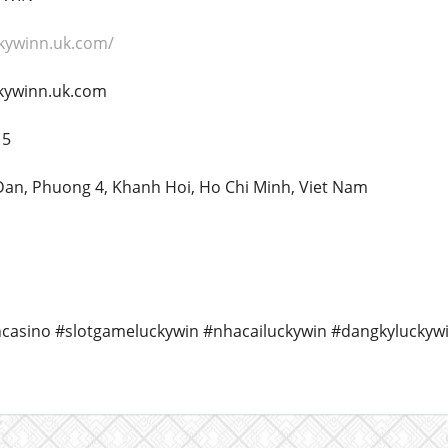
ckywinn.uk.com/
kywinn.uk.com
15
 Dan, Phuong 4, Khanh Hoi, Ho Chi Minh, Viet Nam
ncasino #slotgameluckywin #nhacailuckywin #dangkyluckyw