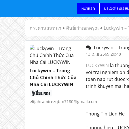
หน้าแรก
ประวัติโรงเรีย
กระดานสนทนา
>
ศิษย์เก่าเอกดรุณ
>
Luckywin –
Luckywin – Tran
13 เม.ย 2569 20:48
LUCKYWIN
la thuong
Luckywin – Trang
voi trai nghiem on 
Chủ Chính Thức Của
toan nap rut duoc 
Nhà Cái LUCKYWIN
trinh khuyen mai ha
ผู้เยี่ยมชม
elijahramirezqbm7180@gmail.com
Thong Tin Lien He
Thuong hieu: LUCK