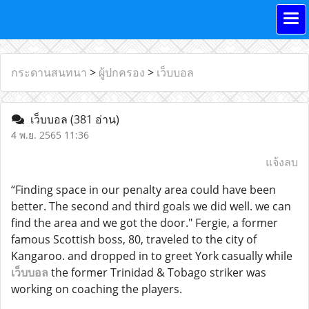
กระดานสนทนา
>
ผู้ปกครอง
>
เว็บบอล
เว็บบอล
(381 อ่าน)
4 พ.ย. 2565 11:36
แจ้งลบ
“Finding space in our penalty area could have been
better. The second and third goals we did well. we can
find the area and we got the door." Fergie, a former
famous Scottish boss, 80, traveled to the city of
Kangaroo. and dropped in to greet York casually while
เว็บบอล
the former Trinidad & Tobago striker was
working on coaching the players.