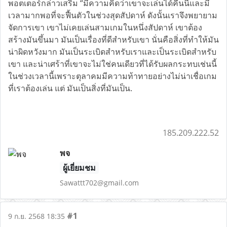
พอตเตอร์กล่าวเสริม “มีความคิดว่าเขาจะเล่นได้คืนนี้และมี
เวลามากพอที่จะฟื้นตัวในช่วงสุดสัปดาห์ ดังนั้นเราจึงพยายาม
จัดการเขา เขาไม่เคยเล่นสามเกมในหนึ่งสัปดาห์ เขาต้อง
สร้างมันขึ้นมา มันเป็นเรื่องที่ดีสำหรับเขา นั่นคือสิ่งที่ทำให้มัน
น่าผิดหวังมาก มันเป็นระเบิดสำหรับเราและเป็นระเบิดสำหรับ
เขา และน่าเศร้าที่เขาจะไม่ใช่คนเดียวที่ได้รับผลกระทบเช่นนี้
ในช่วงเวลานี้เพราะตุลาคมมีความท้าทายอย่างไม่น่าเชื่อเกม
ที่เราต้องเล่น แต่ มันเป็นสิ่งที่มันเป็น.
185.209.222.52
พจ
ผู้เยี่ยมชม
Sawattt702@gmail.com
#1
9 ก.ย. 2568 18:35