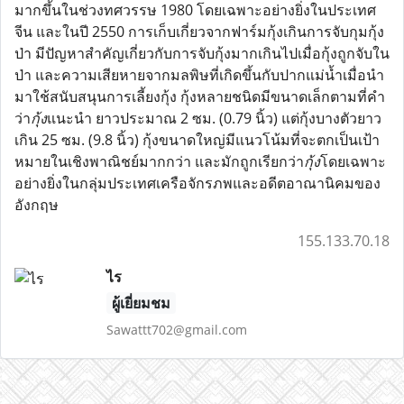
มากขึ้นในช่วงทศวรรษ 1980 โดยเฉพาะอย่างยิ่งในประเทศ
จีน และในปี 2550 การเก็บเกี่ยวจากฟาร์มกุ้งเกินการจับกุมกุ้ง
ป่า มีปัญหาสำคัญเกี่ยวกับการจับกุ้งมากเกินไปเมื่อกุ้งถูกจับใน
ป่า และความเสียหายจากมลพิษที่เกิดขึ้นกับปากแม่น้ำเมื่อนำ
มาใช้สนับสนุนการเลี้ยงกุ้ง กุ้งหลายชนิดมีขนาดเล็กตามที่คำ
ว่า
กุ้ง
แนะนำ ยาวประมาณ 2 ซม. (0.79 นิ้ว) แต่กุ้งบางตัวยาว
เกิน 25 ซม. (9.8 นิ้ว) กุ้งขนาดใหญ่มีแนวโน้มที่จะตกเป็นเป้า
หมายในเชิงพาณิชย์มากกว่า และมักถูกเรียกว่า
กุ้ง
โดยเฉพาะ
อย่างยิ่งในกลุ่มประเทศเครือจักรภพและอดีตอาณานิคมของ
อังกฤษ
155.133.70.18
ไร
ผู้เยี่ยมชม
Sawattt702@gmail.com