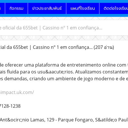
น
กิจกรรม
ข่าวประชาสัมพันธ์
แผนที่โรงเรียน
ติดต่อโรงเรีย
e oficial da 655bet | Cassino nº 1 em confiança...
cial da 655bet | Cassino nº 1 em confiança...
(207 อ่าน)
de oferecer uma plataforma de entretenimento online com t
ais fluida para os usu&aacute;rios. Atualizamos constante
es demandas, criando um ambiente de jogo moderno e de el
nimpact.uk.com/
17128-1238
Ant&ocirc;nio Lamas, 129 - Parque Fongaro, S&atilde;o Paulo