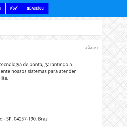
น
ลิ้งค์
สมัครเรียน
แจ้งลบ
ecnologia de ponta, garantindo a
mente nossos sistemas para atender
ite.
 - SP, 04257-190, Brazil