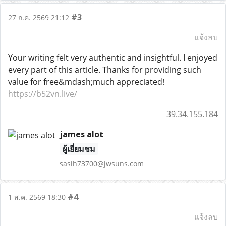
#3
27 ก.ค. 2569 21:12
แจ้งลบ
Your writing felt very authentic and insightful. I enjoyed
every part of this article. Thanks for providing such
value for free&mdash;much appreciated!
https://b52vn.live/
39.34.155.184
james alot
ผู้เยี่ยมชม
sasih73700@jwsuns.com
#4
1 ส.ค. 2569 18:30
แจ้งลบ