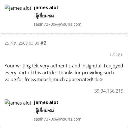
james alot
ผู้เยี่ยมชม
sasih73700@jwsuns.com
#2
25 ก.ค. 2569 03:30
แจ้งลบ
Your writing felt very authentic and insightful. I enjoyed
every part of this article. Thanks for providing such
value for free&mdash;much appreciated!
tk88
39.34.156.219
james alot
ผู้เยี่ยมชม
sasih73700@jwsuns.com