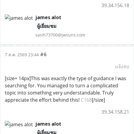
39.34.156.18
james alot
ผู้เยี่ยมชม
sasih73700@jwsuns.com
#6
7 ส.ค. 2569 23:44
แจ้งลบ
[size= 14px]This was exactly the type of guidance I was
searching for. You managed to turn a complicated
topic into something very understandable. Truly
appreciate the effort behind this!
C168
[/size]
39.34.158.21
james alot
ผู้เยี่ยมชม