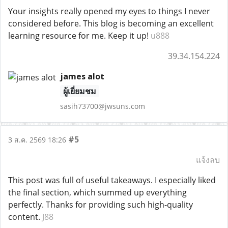
Your insights really opened my eyes to things I never
considered before. This blog is becoming an excellent
learning resource for me. Keep it up!
u888
39.34.154.224
james alot
ผู้เยี่ยมชม
sasih73700@jwsuns.com
#5
3 ส.ค. 2569 18:26
แจ้งลบ
This post was full of useful takeaways. I especially liked
the final section, which summed up everything
perfectly. Thanks for providing such high-quality
content.
J88