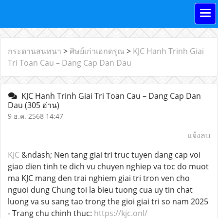
กระดานสนทนา
>
ศิษย์เก่าเอกดรุณ
>
KJC Hanh Trinh Giai
Tri Toan Cau – Dang Cap Dan Dau
KJC Hanh Trinh Giai Tri Toan Cau – Dang Cap Dan
Dau
(305 อ่าน)
9 ธ.ค. 2568 14:47
แจ้งลบ
KJC
&ndash; Nen tang giai tri truc tuyen dang cap voi
giao dien tinh te dich vu chuyen nghiep va toc do muot
ma KJC mang den trai nghiem giai tri tron ven cho
nguoi dung Chung toi la bieu tuong cua uy tin chat
luong va su sang tao trong the gioi giai tri so nam 2025
- Trang chu chinh thuc:
https://kjc.onl/