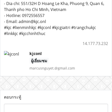
- Dia chi: 551/32H D Hoang Le Kha, Phuong 9, Quan 6,
Thanh pho Ho Chi Minh, Vietnam
- Hotline: 0972556557
- Email: admin@kjc.onl
#kjc #lienminhkjc #kjconl #kjcgiaitri #trangchukjc
#linkkjc #kjcchinhthuc
14.177.73.232
kjconl
ผู้เยี่ยมชม
marcusnguyet.@gmail.com
ตอบกระทู้