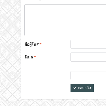
ชื่อผู้โพส
*
อีเมล
*
ตอบกลับ