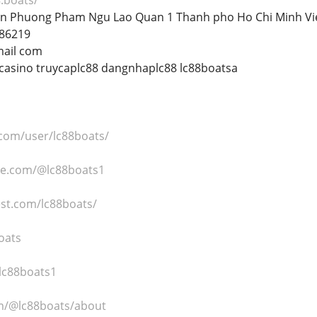
8.boats/
Vien Phuong Pham Ngu Lao Quan 1 Thanh pho Ho Chi Minh V
586219
mail com
8casino truycaplc88 dangnhaplc88 lc88boatsa
.com/user/lc88boats/
be.com/@lc88boats1
est.com/lc88boats/
oats
/lc88boats1
m/@lc88boats/about