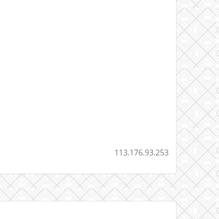
113.176.93.253