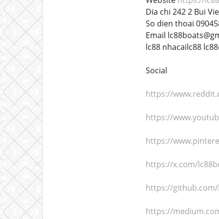
Website
https://lc8
Dia chi 242 2 Bui 
So dien thoai 0904
Email lc88boats@g
lc88 nhacailc88 lc8
Social
https://www.reddit
https://www.youtu
https://www.pinter
https://x.com/lc88b
https://github.com
https://medium.co