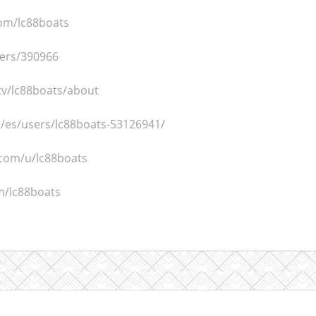
com/lc88boats
sers/390966
tv/lc88boats/about
m/es/users/lc88boats-53126941/
.com/u/lc88boats
m/lc88boats