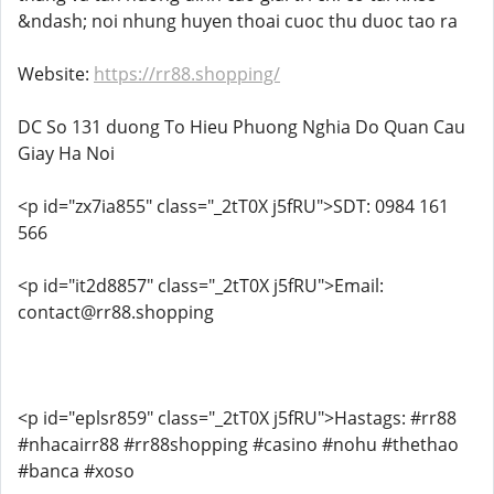
&ndash; noi nhung huyen thoai cuoc thu duoc tao ra
Website:
https://rr88.shopping/
DC So 131 duong To Hieu Phuong Nghia Do Quan Cau
Giay Ha Noi
<p id="zx7ia855" class="_2tT0X j5fRU">SDT: 0984 161
566
<p id="it2d8857" class="_2tT0X j5fRU">Email:
contact@rr88.shopping
<p id="eplsr859" class="_2tT0X j5fRU">Hastags: #rr88
#nhacairr88 #rr88shopping #casino #nohu #thethao
#banca #xoso