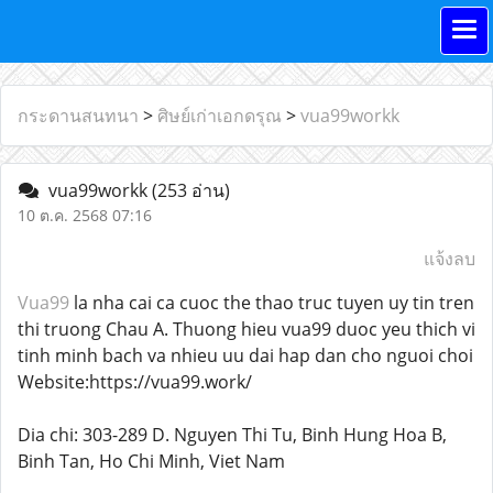
กระดานสนทนา
>
ศิษย์เก่าเอกดรุณ
>
vua99workk
vua99workk
(253 อ่าน)
10 ต.ค. 2568 07:16
แจ้งลบ
Vua99
la nha cai ca cuoc the thao truc tuyen uy tin tren
thi truong Chau A. Thuong hieu vua99 duoc yeu thich vi
tinh minh bach va nhieu uu dai hap dan cho nguoi choi
Website:https://vua99.work/
Dia chi: 303-289 D. Nguyen Thi Tu, Binh Hung Hoa B,
Binh Tan, Ho Chi Minh, Viet Nam