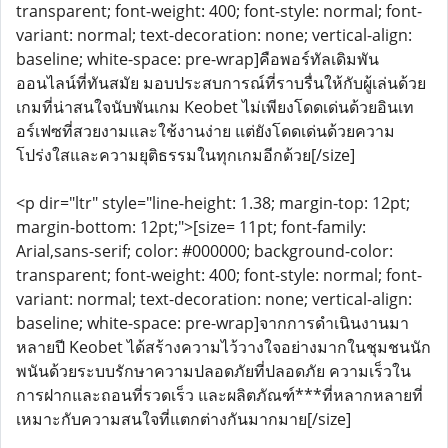
transparent; font-weight: 400; font-style: normal; font-
variant: normal; text-decoration: none; vertical-align:
baseline; white-space: pre-wrap]คือพอร์ทัลเดิมพัน
ออนไลน์ที่ทันสมัย ​​มอบประสบการณ์ที่ราบรื่นให้กับผู้เล่นด้วย
เกมที่น่าสนใจนับพันเกม Keobet ไม่เพียงโดดเด่นด้วยอินเท
อร์เฟซที่สวยงามและใช้งานง่าย แต่ยังโดดเด่นด้วยความ
โปร่งใสและความยุติธรรมในทุกเกมอีกด้วย[/size]
<p dir="ltr" style="line-height: 1.38; margin-top: 12pt;
margin-bottom: 12pt;">[size= 11pt; font-family:
Arial,sans-serif; color: #000000; background-color:
transparent; font-weight: 400; font-style: normal; font-
variant: normal; text-decoration: none; vertical-align:
baseline; white-space: pre-wrap]จากการดำเนินงานมา
หลายปี Keobet ได้สร้างความไว้วางใจอย่างมากในชุมชนนัก
พนันด้วยระบบรักษาความปลอดภัยที่ปลอดภัย ความเร็วใน
การฝากและถอนที่รวดเร็ว และผลิตภัณฑ์***ที่หลากหลายที่
เหมาะกับความสนใจที่แตกต่างกันมากมาย[/size]