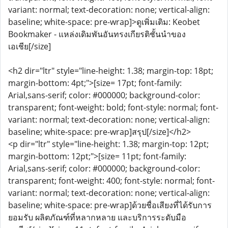
variant: normal; text-decoration: none; vertical-align:
baseline; white-space: pre-wrap]>ดูเพิ่มเติม: Keobet
Bookmaker - แหล่งเดิมพันอันทรงเกียรติชั้นนำของ
เอเชีย[/size]
<h2 dir="ltr" style="line-height: 1.38; margin-top: 18pt;
margin-bottom: 4pt;">[size= 17pt; font-family:
Arial,sans-serif; color: #000000; background-color:
transparent; font-weight: bold; font-style: normal; font-
variant: normal; text-decoration: none; vertical-align:
baseline; white-space: pre-wrap]สรุป[/size]</h2>
<p dir="ltr" style="line-height: 1.38; margin-top: 12pt;
margin-bottom: 12pt;">[size= 11pt; font-family:
Arial,sans-serif; color: #000000; background-color:
transparent; font-weight: 400; font-style: normal; font-
variant: normal; text-decoration: none; vertical-align:
baseline; white-space: pre-wrap]ด้วยชื่อเสียงที่ได้รับการ
ยอมรับ ผลิตภัณฑ์ที่หลากหลาย และบริการระดับมือ