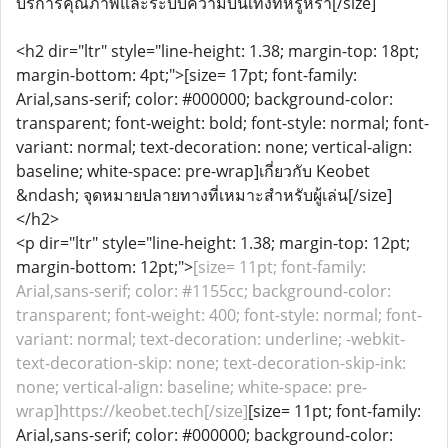
บริการคุณภาพและระบบความบันเทิงที่หรูหรา[/size]
<h2 dir="ltr" style="line-height: 1.38; margin-top: 18pt;
margin-bottom: 4pt;">[size= 17pt; font-family:
Arial,sans-serif; color: #000000; background-color:
transparent; font-weight: bold; font-style: normal; font-
variant: normal; text-decoration: none; vertical-align:
baseline; white-space: pre-wrap]เกี่ยวกับ Keobet
&ndash; จุดหมายปลายทางที่เหมาะสำหรับผู้เล่น[/size]
</h2>
<p dir="ltr" style="line-height: 1.38; margin-top: 12pt;
margin-bottom: 12pt;">
[size= 11pt; font-family:
Arial,sans-serif; color: #1155cc; background-color:
transparent; font-weight: 400; font-style: normal; font-
variant: normal; text-decoration: underline; -webkit-
text-decoration-skip: none; text-decoration-skip-ink:
none; vertical-align: baseline; white-space: pre-
wrap]https://keobet.tech[/size]
[size= 11pt; font-family:
Arial,sans-serif; color: #000000; background-color: