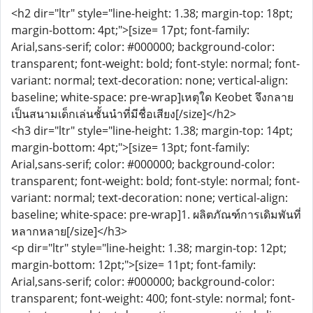
<h2 dir="ltr" style="line-height: 1.38; margin-top: 18pt;
margin-bottom: 4pt;">[size= 17pt; font-family:
Arial,sans-serif; color: #000000; background-color:
transparent; font-weight: bold; font-style: normal; font-
variant: normal; text-decoration: none; vertical-align:
baseline; white-space: pre-wrap]เหตุใด Keobet จึงกลาย
เป็นสนามเด็กเล่นชั้นนำที่มีชื่อเสียง[/size]</h2>
<h3 dir="ltr" style="line-height: 1.38; margin-top: 14pt;
margin-bottom: 4pt;">[size= 13pt; font-family:
Arial,sans-serif; color: #000000; background-color:
transparent; font-weight: bold; font-style: normal; font-
variant: normal; text-decoration: none; vertical-align:
baseline; white-space: pre-wrap]1. ผลิตภัณฑ์การเดิมพันที่
หลากหลาย[/size]</h3>
<p dir="ltr" style="line-height: 1.38; margin-top: 12pt;
margin-bottom: 12pt;">[size= 11pt; font-family:
Arial,sans-serif; color: #000000; background-color:
transparent; font-weight: 400; font-style: normal; font-