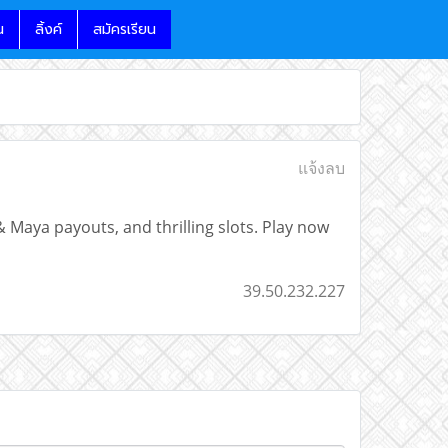
น
ลิ้งค์
สมัครเรียน
แจ้งลบ
& Maya payouts, and thrilling slots. Play now
39.50.232.227