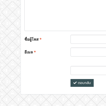
ชื่อผู้โพส
*
อีเมล
*
ตอบกลับ