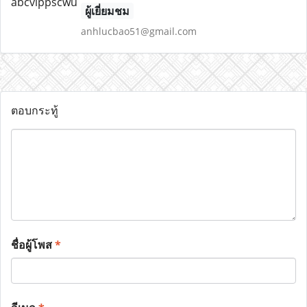
ผู้เยี่ยมชม
anhlucbao51@gmail.com
ตอบกระทู้
ชื่อผู้โพส
*