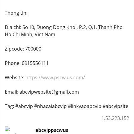
Thong tin:
Dia chi: So 10, Duong Dong Khoi, P.2, Q.1, Thanh Pho
Ho Chi Minh, Viet Nam
Zipcode: 700000
Phone: 0915556111
Website:
https://www.pscw.us.com/
Email: abcvipwebsite@gmail.com
Tag: #abcvip #nhacaiabcvip #linkvaoabcvip #abcvipsite
1.53.223.152
abcvippscwus