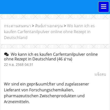
กระดานสนทนา
>
ศิษย์เก่าเอกดรุณ
>
Wo kann ich es
kaufen Carfentanilpulver online ohne Rezept in
Deutschland
Wo kann ich es kaufen Carfentanilpulver online
ohne Rezept in Deutschland
(46 อ่าน)
22 ก.ย. 2568 04:31
แจ้งลบ
Wir sind ein gepr&uuml;fter und zugelassener
Lieferant von Forschungschemikalien,
pharmazeutischen Zwischenprodukten und
Arzneimitteln.