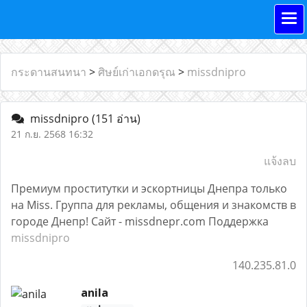
กระดานสนทนา
>
ศิษย์เก่าเอกดรุณ
>
missdnipro
missdnipro
(151 อ่าน)
21 ก.ย. 2568 16:32
แจ้งลบ
Премиум проститутки и эскортницы Днепра только
на Miss. Группа для рекламы, общения и знакомств в
городе Днепр! Сайт - missdnepr.com Поддержка
missdnipro
140.235.81.0
anila