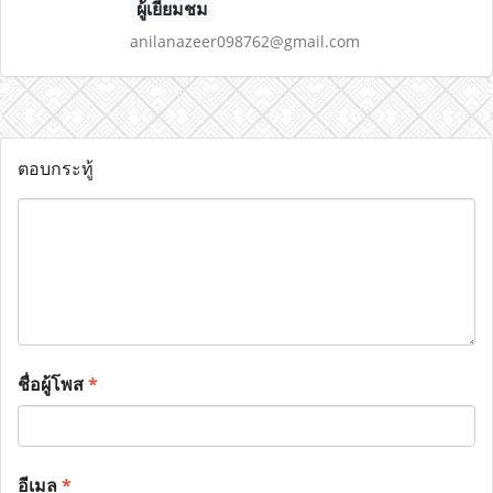
ผู้เยี่ยมชม
anilanazeer098762@gmail.com
ตอบกระทู้
ชื่อผู้โพส
*
อีเมล
*