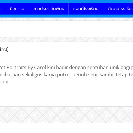
น
กิจกรรม
ข่าวประชาสัมพันธ์
แผนที่โรงเรียน
ติดต่อโรงเรีย
อ่าน)
t Portraits By Carol kini hadir dengan sentuhan unik bagi
iharaan sekaligus karya potret penuh seni, sambil tetap t
esmi