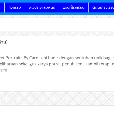
น
กิจกรรม
ข่าวประชาสัมพันธ์
แผนที่โรงเรียน
ติดต่อโรงเรีย
อ่าน)
t Portraits By Carol kini hadir dengan sentuhan unik bagi
iharaan sekaligus karya potret penuh seni, sambil tetap t
esmi