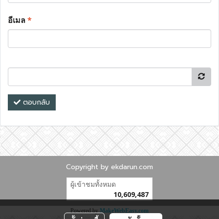
อีเมล
*
ตอบกลับ
Copyright by ekdarun.com
ผู้เข้าชมทั้งหมด
10,609,487
Powered by
MakeWebEasy.com