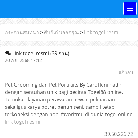
กระดานสนทนา
>
ศิษย์เก่าเอกดรุณ
>
link togel resmi
link togel resmi
(39 อ่าน)
20 ก.ย. 2568 17:12
แจ้งลบ
Pet Grooming dan Pet Portraits By Carol kini hadir
dengan sentuhan unik bagi pecinta Togel88 online.
Temukan layanan perawatan hewan peliharaan
sekaligus karya potret penuh seni, sambil tetap
terkoneksi dengan hobi favoritmu di dunia togel online
link togel resmi
39.50.226.72