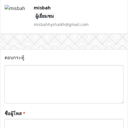
misbah
ผู้เยี่ยมชม
misbahhyshaikh@gmail.com
ตอบกระทู้
ชื่อผู้โพส
*