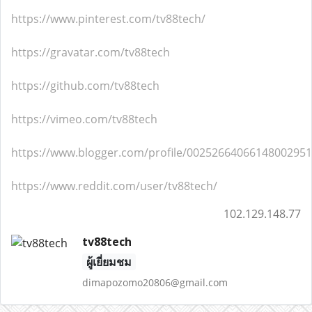
https://www.pinterest.com/tv88tech/
https://gravatar.com/tv88tech
https://github.com/tv88tech
https://vimeo.com/tv88tech
https://www.blogger.com/profile/00252664066148002951
https://www.reddit.com/user/tv88tech/
102.129.148.77
tv88tech
ผู้เยี่ยมชม
dimapozomo20806@gmail.com