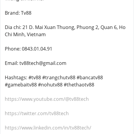
Brand: Tv88
Dia chi: 21 D. Mai Xuan Thuong, Phuong 2, Quan 6, Ho
Chi Minh, Vietnam
Phone: 0843.01.04.91
Email: tv88tech@gmail.com
Hashtags: #tv88 #trangchutv88 #bancatv88
#gamebaitv88 #nohutv88 #thethaotv88
https://www.youtube.com/@tv88tech
https://twitter.com/tv88tech
https://www.linkedin.com/in/tv88tech/